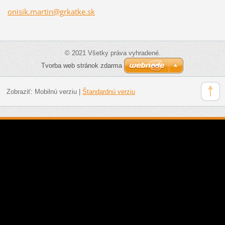
onisik.m
artin@gr
katke.sk
© 2021 Všetky práva vyhradené.
Tvorba web stránok zdarma
Zobraziť:
Mobilnú verziu
|
Štandardnú verziu