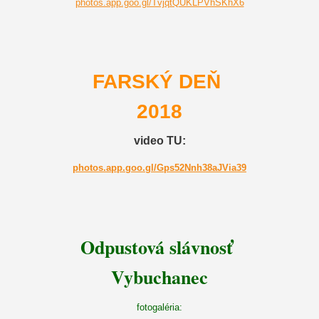
photos.app.goo.gl/TvjqtQUKLPVhSKhX6
FARSKÝ DEŇ
2018
video TU:
photos.app.goo.gl/Gps52Nnh38aJVia39
Odpustová slávnosť
Vybuchanec
fotogaléria: