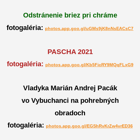
Odstránenie briez pri chráme
fotogaléria:
photos.app.goo.gl/uGMs9jK8nNsEACsC7
PASCHA 2021
fotogaléria:
photos.app.goo.gl/Kb5FicRY9MQqFLxG9
Vladyka Marián Andrej Pacák
vo Vybuchanci na pohrebných
obradoch
fotogaléria:
photos.app.goo.gl/EGShRvKrZw4vrED36