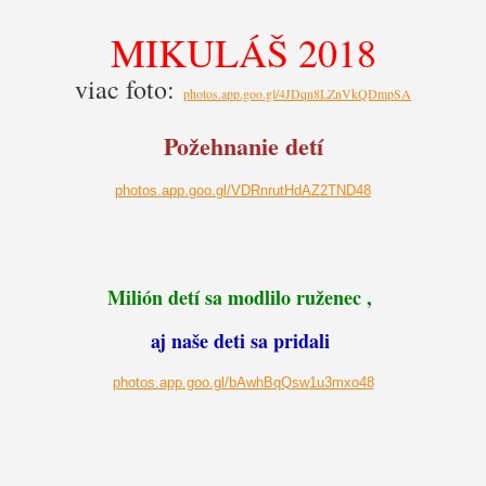
MIKULÁŠ 2018
viac foto:
photos.app.goo.gl/4JDqn8LZnVkQDmpSA
Požehnanie detí
photos.app.goo.gl/VDRnrutHdAZ2TND48
Milión detí sa modlilo ruženec ,
aj naše deti sa pridali
photos.app.goo.gl/bAwhBqQsw1u3mxo48