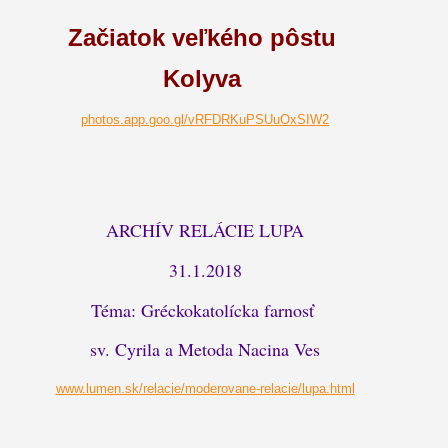
Začiatok veľkého pôstu
Kolyva
photos.app.goo.gl/vRFDRKuPSUuOxSIW2
ARCHÍV RELÁCIE LUPA
31.1.2018
Téma: Gréckokatolícka farnosť
sv. Cyrila a Metoda Nacina Ves
www.lumen.sk/relacie/moderovane-relacie/lupa.html