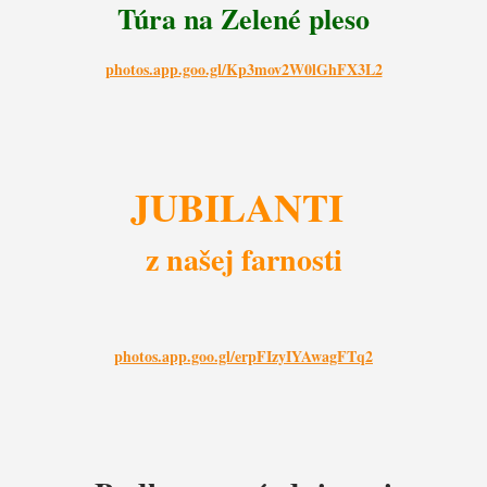
Túra na Zelené pleso
photos.app.goo.gl/Kp3mov2W0lGhFX3L2
JUBILANTI
z našej farnosti
photos.app.goo.gl/erpFIzyIYAwagFTq2