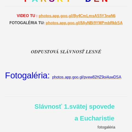
VIDEO TU :
photos.app.goo.gl/By4CmLmsAS5Y3neN6
FOTOGALÉRIA TU:
photos.app.goo.gl/8AyNBi9YMPmbRkbSA
ODPUSTOVÁ SLÁVNOSŤ LESNÉ
Fotogaléria:
photos.app.goo.gl/pvew82HZ9oi4uwDSA
Slávnosť 1.svätej spovede
a Eucharistie
fotogaléria