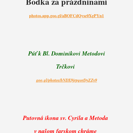
Bodka za prázdninami
photos.app.goo.gl/aBOFCdQvsc0XgPYn1
Púť k Bl. Dominikovi Metodovi
Trčkovi
goo.gl/photos/bNDX9jrpgorDyZZy9
Putovná ikona sv. Cyrila a Metoda
v našom farskom chráme