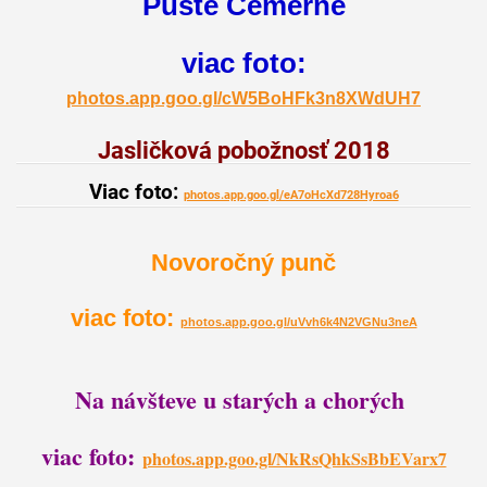
Pusté Čemerné
viac foto:
photos.app.goo.gl/cW5BoHFk3n8XWdUH7
Jasličková pobožnosť 2018
Viac foto:
photos.app.goo.gl/eA7oHcXd728Hyroa6
Novoročný punč
viac foto:
photos.app.goo.gl/uVvh6k4N2VGNu3neA
Na návšteve u starých a chorých
viac foto:
photos.app.goo.gl/NkRsQhkSsBbEVarx7