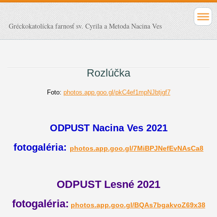
Gréckokatolícka farnosť sv. Cyrila a Metoda Nacina Ves
Rozlúčka
Foto:
photos.app.goo.gl/pkC4ef1mpNJbtjgf7
ODPUST Nacina Ves 2021
fotogaléria:
photos.app.goo.gl/7MiBPJNefEvNAsCa8
ODPUST Lesné 2021
fotogaléria:
photos.app.goo.gl/BQAs7bgakvoZ69x38