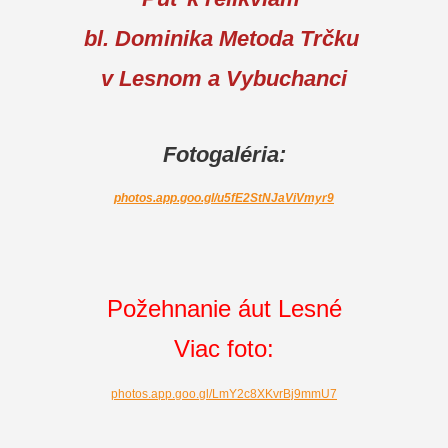
bl. Dominika Metoda Trčku
v Lesnom a Vybuchanci
Fotogaléria:
photos.app.goo.gl/u5fE2StNJaViVmyr9
Požehnanie áut Lesné
Viac foto:
photos.app.goo.gl/LmY2c8XKvrBj9mmU7