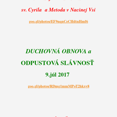
sv. Cyrila a Metoda v Nacinej Vsi
goo.gl/photos/EF9nqnCeCHdtnHmf6
DUCHOVNÁ OBNOVA a
ODPUSTOVÁ SLÁVNOSŤ
9.júl 2017
goo.gl/photos/RDmg1mmMPoT2hkxy8