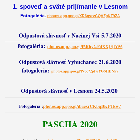
1. spoveď a sväté prijímanie v Lesnom
Fotogaléria:
photos.app.goo.gl/XR6qyrvCQAZgKT9ZA
Odpustová slávnosť v Nacinej Vsi
5.7.2020
fotogaléria:
photos.app.goo.gl/f6Rhy2sF4XXJ3JY56
Odpustová slávnosť Vybuchanec 21.6.2020
fotogaléria:
photos.app.goo.gl/Pv3c72pPuYGSHDNS7
Odpustová slávnosť v Lesnom
24.5.2020
Fotogaléria :
photos.app.goo.gl/ibaexrCKbqBKFTkw7
PASCHA 2020