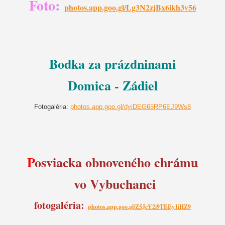
Foto:
photos.app.goo.gl/Lg3N2zjBx6ikh3v56
Bodka za prázdninami
Domica - Zádiel
Fotogaléria:
photos.app.goo.gl/dyiDEG65RP6EJ9Ws8
P
osviacka obnoveného chrámu
vo Vybuchanci
fotogaléria:
photos.app.goo.gl/Z5JcY2i9TEEy1iHZ9