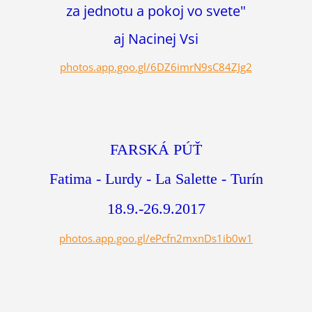
za jednotu a pokoj vo svete"
aj Nacinej Vsi
photos.app.goo.gl/6DZ6imrN9sC84ZJg2
FARSKÁ PÚŤ
Fatima - Lurdy - La Salette - Turín
18.9.-26.9.2017
photos.app.goo.gl/ePcfn2mxnDs1ib0w1