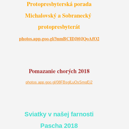
Protopresbyterská porada
Michalovský a Sobranecký
protopresbyterát
photos.app.goo.gl/3nmBCIDJt0JQoAfO2
Pomazanie chorých 2018
photos.app.goo.gl/08FBsglLuOsSmqEj2
Sviatky v našej farnosti
Pascha 2018