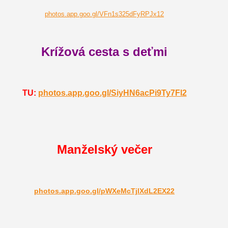
photos.app.goo.gl/VFn1s325dFyRPJx12
Krížová cesta s deťmi
TU:
photos.app.goo.gl/SiyHN6acPi9Ty7Fl2
Manželský večer
photos.app.goo.gl/pWXeMcTjlXdL2EX22