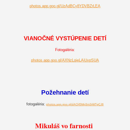
photos.app.goo.gl/UzAdBCy8YDVBZrLEA
VIANOČNÉ VYSTÚPENIE DETÍ
Fotogaléria:
photos.app.goo.gl/AXNzLqieLAjUvpSUA
Požehnanie detí
fotogaléria:
photos.app.goo.gl/dACH5MnSm3rWTgCJ8
Mikuláš vo farnosti