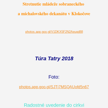
Stretnutie mládeže sobraneckého
a michalovského dekanátu v Klokočove
photos.app.goo.gl/V1DKX5F2N2Aeuqd88
Túra Tatry 2018
Foto:
photos.app.goo.gl/SJTj7MSQAUofd5n67
Radostné uvedenie do cirkvi