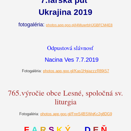
7.farská púť
Ukrajina 2019
fotogaléria:
photos.app.goo.gl/i4MuwrbHJGBFCM4E8
Odpustová slávnosť
Nacina Ves 7.7.2019
Fotogaléria:
photos.app.goo.gl/Kas1HgiazzzR89jS7
765.výročie obce Lesné, spoločná sv.
liturgia
Fotogaléria:
photos.app.goo.gl/FnnS4BSWqKc2g8DG9
F
A
R
S
K
Ý
D
E
Ň