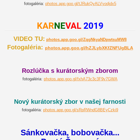
fotogaléria:
photos.app.goo.gl/tJRukQyALVyodjdx5
KAR
NE
VAL
2019
VIDEO TU:
photos.app.goo.gl/ZqgNkyaNDpwtsuMW8
Fotogaléria:
photos.app.goo.gl/hZJLybXKfZNFUgBLA
Rozlúčka s kurátorským zborom
fotogaléria:
photos.app.goo.gl/fxhA73c3c3F9v7GWA
Nový kurátorský zbor v našej farnosti
fotogaléria:
photos.app.goo.gl/sRpRWndG8BEyCzki9
Sánkovačka, bobovačka...