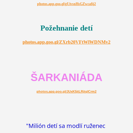
photos.app.goo.gl/gUivsnHsGZwcafij2
Požehnanie detí
photos.app.goo.gl/ZXrb20VFtWlWDNMv2
ŠARKANIÁDA
photos.app.goo.gl/JUxK5jtLRjtqICrm2
"Milión detí sa modlí ruženec