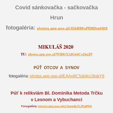
Covid sánkovačka - sačkovačka
Hrun
fotogaléria:
photos.app.goo.gl/JGbB9KyPEMDrpkNt9
MIKULÁŠ 2020
TU:
photos.app.goo.gl/WH81X1dG64Co1hgZ9
PÚŤ OTCOV A SYNOV
fotogaléria:
photos.app.goo.gl/EAAn8C5sb9cU8qbY6
Púť k relikviám Bl. Dominika Metoda Trčku
v Lesnom a Vybuchanci
Fotogaléria:
photos.app.goo.gl/cLYqem6LFLfPa4PK6