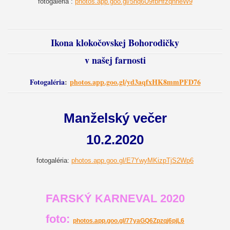
fotogaléria :
photos.app.goo.gl/5nq6U9fbHfzqnheW9
Ikona klokočovskej Bohorodičky
v našej farnosti
Fotogaléria
:
photos.app.goo.gl/yd3aqfxHK8mmPFD76
Manželský večer
10.2.2020
fotogaléria:
photos.app.goo.gl/E7YwyMKizpTjS2Wp6
FARSKÝ KARNEVAL 2020
foto:
photos.app.goo.gl/77yaGQ6Zpzqj6pjL6