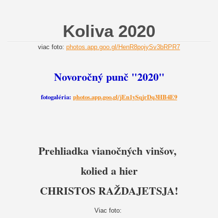
Koliva 2020
viac foto:
photos.app.goo.gl/HenR8pojySv3bRPR7
Novoročný punč "2020"
fotogaléria:
photos.app.goo.gl/jEn1ySqjrDq3HB4E9
Prehliadka vianočných vinšov,
kolied a hier
CHRISTOS RAŽDAJETSJA!
Viac foto: