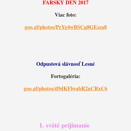
FARSKÝ DEŇ 2017
Viac foto:
goo.gl/photos/PrYg4wBSCq8GEsza8
Odpustová slávnosť Lesné
Fortogaléria:
goo.gl/photos/d9dKFbyabR2uCRxC6
1. sväté prijímanie