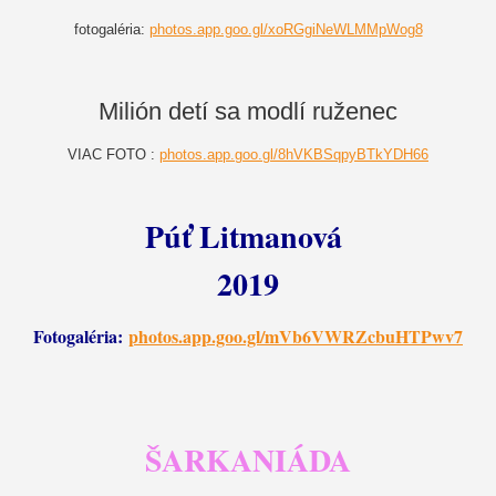
fotogaléria:
photos.app.goo.gl/xoRGgiNeWLMMpWog8
Milión detí sa modlí ruženec
VIAC FOTO :
photos.app.goo.gl/8hVKBSqpyBTkYDH66
Púť Litmanová
2019
Fotogaléria:
photos.app.goo.gl/mVb6VWRZcbuHTPwv7
ŠARKANIÁDA