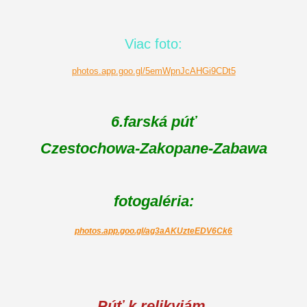
Viac foto:
photos.app.goo.gl/5emWpnJcAHGi9CDt5
6.farská púť
Czestochowa-Zakopane-Zabawa
fotogaléria:
photos.app.goo.gl/ag3aAKUzteEDV6Ck6
Púť k relikviám