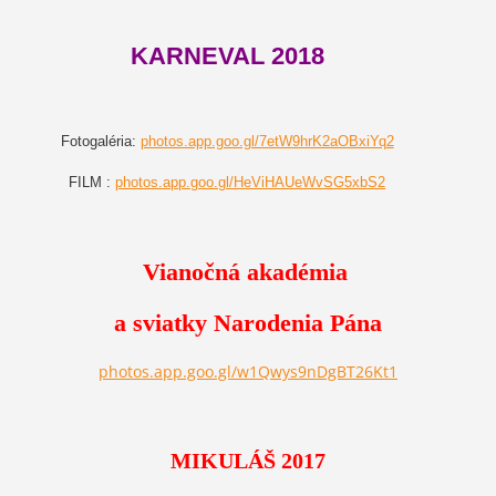
KARNEVAL 2018
Fotogaléria:
photos.app.goo.gl/7etW9hrK2aOBxiYq2
FILM :
photos.app.goo.gl/HeViHAUeWvSG5xbS2
Vianočná akadémia
a sviatky Narodenia Pána
photos.app.goo.gl/w1Qwys9nDgBT26Kt1
MIKULÁŠ 2017