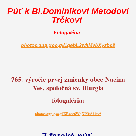
Púť k Bl.Dominikovi Metodovi
Trčkovi
Fotogaléria:
photos.app.goo.gl/1qebL3whMvbXyzbs8
765. výročie prvej zmienky obce Nacina
Ves, spoločná sv. liturgia
fotogaléria:
photos.app.goo.gl/KBww6WqNPDtSbiov9