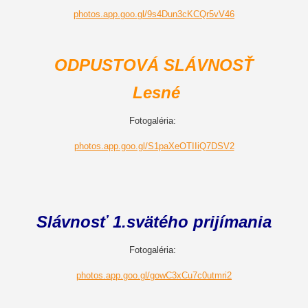
photos.app.goo.gl/9s4Dun3cKCQr5vV46
ODPUSTOVÁ SLÁVNOSŤ
Lesné
Fotogaléria:
photos.app.goo.gl/S1paXeOTIIiQ7DSV2
Slávnosť 1.svätého prijímania
Fotogaléria:
photos.app.goo.gl/gowC3xCu7c0utmri2