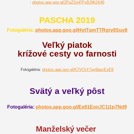
:
photos.app.goo.gl/2FeZSmFPyBJMjJA46
PASCHA 2019
Fotogaléria:
photos.app.goo.gl/HytTqmTTRgrv8Suv8
Veľký piatok
krížové cesty vo farnosti
Fotogaléria:
photos.app.goo.gl/K7VChY7ay6bezEvE9
Svätý a veľký pôst
Fotogaléria:
photos.app.goo.gl/Ee81EonJC1j1p7Nd9
Manželský večer