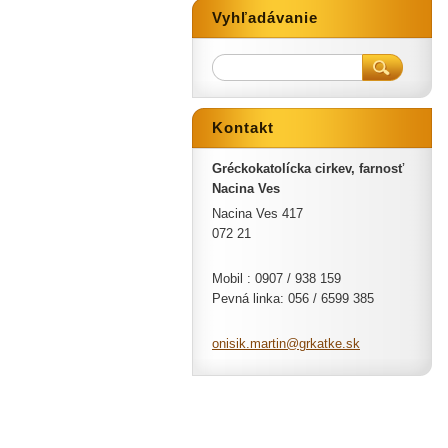
Vyhľadávanie
Kontakt
Gréckokatolícka cirkev, farnosť
Nacina Ves
Nacina Ves 417
072 21
Mobil : 0907 / 938 159
Pevná linka: 056 / 6599 385
onisik.m
artin@gr
katke.sk