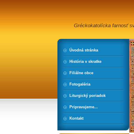
Gréckokatolícka farnosť s
Úvodná stránka
História v skratke
Filiálne obce
Fotogaléria
Liturgický poriadok
Pripravujeme...
Kontakt