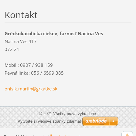
Kontakt
Gréckokatolícka cirkev, farnosť Nacina Ves
Nacina Ves 417
072 21
Mobil : 0907 / 938 159
Pevná linka: 056 / 6599 385
onisik.m
artin@gr
katke.sk
© 2021 Všetky práva vyhradené.
Vytvorte si webové stránky zdarma!