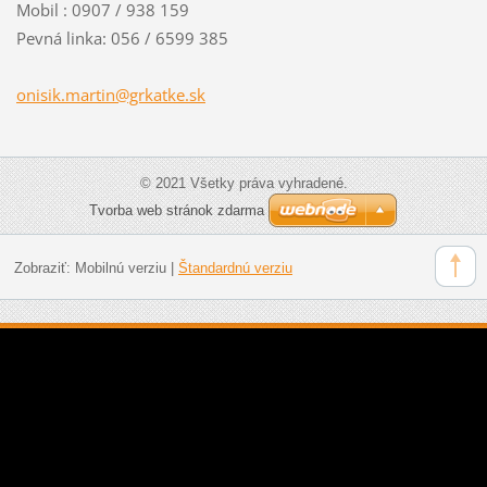
Mobil : 0907 / 938 159
Pevná linka: 056 / 6599 385
onisik.m
artin@gr
katke.sk
© 2021 Všetky práva vyhradené.
Tvorba web stránok zdarma
Zobraziť:
Mobilnú verziu
|
Štandardnú verziu